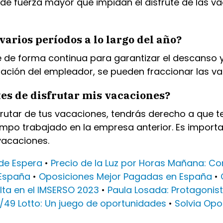
 de fuerza mayor que impidan el disfrute de las 
arios períodos a lo largo del año?
se de forma continua para garantizar el descanso 
zación del empleador, se pueden fraccionar las v
es de disfrutar mis vacaciones?
rutar de tus vacaciones, tendrás derecho a que 
mpo trabajado en la empresa anterior. Es importa
vacaciones.
de Espera
•
Precio de la Luz por Horas Mañana: Co
 España
•
Oposiciones Mejor Pagadas en España
•
lta en el IMSERSO 2023
•
Paula Losada: Protagonis
6/49 Lotto: Un juego de oportunidades
•
Solvia Opo