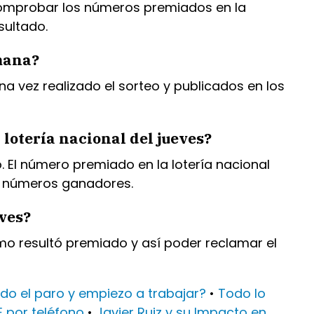
 comprobar los números premiados en la
sultado.
emana?
a vez realizado el sorteo y publicados en los
lotería nacional del jueves?
. El número premiado en la lotería nacional
os números ganadores.
eves?
imo resultó premiado y así poder reclamar el
do el paro y empiezo a trabajar?
•
Todo lo
E por teléfono
•
Javier Ruiz y su Impacto en