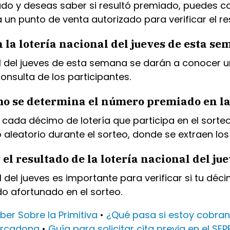
asado y deseas saber si resultó premiado, puedes
 a un punto de venta autorizado para verificar el re
la lotería nacional del jueves de esta s
 del jueves de esta semana se darán a conocer un
consulta de los participantes.
mo se determina el número premiado en la 
cada décimo de lotería que participa en el sorteo
 aleatorio durante el sorteo, donde se extraen l
l resultado de la lotería nacional del ju
 del jueves es importante para verificar si tu déc
o afortunado en el sorteo.
er Sobre la Primitiva
•
¿Qué pasa si estoy cobran
ercadona
•
Guía para solicitar cita previa en el SEP