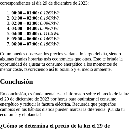
correspondientes al día 29 de diciembre de 2023:
00:00 – 01:00:
0.12€/kWh
01:00 – 02:00:
0.10€/kWh
02:00 – 03:00:
0.09€/kWh
03:00 – 04:00:
0.09€/kWh
04:00 – 05:00:
0.11€/kWh
05:00 – 06:00:
0.14€/kWh
06:00 – 07:00:
0.18€/kWh
Como puedes observar, los precios varían a lo largo del día, siendo
algunas franjas horarias más económicas que otras. Esto te brinda la
oportunidad de ajustar tu consumo energético a los momentos de
menor coste, favoreciendo así tu bolsillo y el medio ambiente.
Conclusión
En conclusión, es fundamental estar informado sobre el precio de la luz
el 29 de diciembre de 2023 por horas para optimizar el consumo
energético y reducir la factura eléctrica. Recuerda que pequeños
cambios en tus hábitos diarios pueden marcar la diferencia. ¡Cuida tu
economía y el planeta!
¿Cómo se determina el precio de la luz el 29 de