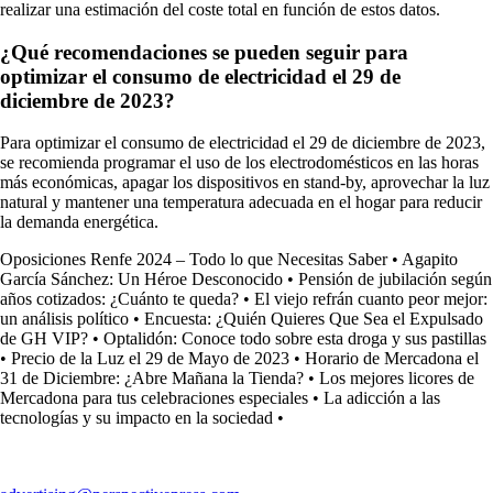
realizar una estimación del coste total en función de estos datos.
¿Qué recomendaciones se pueden seguir para
optimizar el consumo de electricidad el 29 de
diciembre de 2023?
Para optimizar el consumo de electricidad el 29 de diciembre de 2023,
se recomienda programar el uso de los electrodomésticos en las horas
más económicas, apagar los dispositivos en stand-by, aprovechar la luz
natural y mantener una temperatura adecuada en el hogar para reducir
la demanda energética.
Oposiciones Renfe 2024 – Todo lo que Necesitas Saber
•
Agapito
García Sánchez: Un Héroe Desconocido
•
Pensión de jubilación según
años cotizados: ¿Cuánto te queda?
•
El viejo refrán cuanto peor mejor:
un análisis político
•
Encuesta: ¿Quién Quieres Que Sea el Expulsado
de GH VIP?
•
Optalidón: Conoce todo sobre esta droga y sus pastillas
•
Precio de la Luz el 29 de Mayo de 2023
•
Horario de Mercadona el
31 de Diciembre: ¿Abre Mañana la Tienda?
•
Los mejores licores de
Mercadona para tus celebraciones especiales
•
La adicción a las
tecnologías y su impacto en la sociedad
•