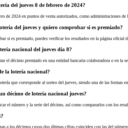
ería del jueves 8 de febrero de 2024?
rero de 2024 en puntos de venta autorizados, como administraciones de l
otería del jueves y quiero comprobar si es premiado?
bar si es premiado, puedes verificar los resultados en la página oficial 
ería nacional del jueves día 8?
entar el décimo premiado en una entidad bancaria colaboradora o en la s
e la lotería nacional?
lotería que corresponde al sorteo del jueves, siendo una de las formas e
n décimo de lotería nacional jueves?
car el número y la serie del décimo, así como compararlos con los resul
s?
rgan a los décimos cuyas dos últimas cifras coinciden con las del númer