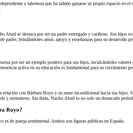
ependiente y talentosa que ha sabido ganarse su propio espacio en el m
.
o Abad se destaca por ser un padre entregado y cariñoso. Sus hijos ocu
l de padre, brindándoles amor, apoyo y enseñanzas para su desarrollo pe
uerza por ser un ejemplo positivo para sus hijos, inculcándoles valores
presencia activa en su educación es fundamental para su crecimiento pe
relación con Bárbara Royo y su amor incondicional hacia sus hijos. Su 
ólido y armonioso. Sin duda, Nacho Abad es no solo un destacado periodi
ara Royo?
o es de pareja sentimental. Ambos son figuras públicas en España.