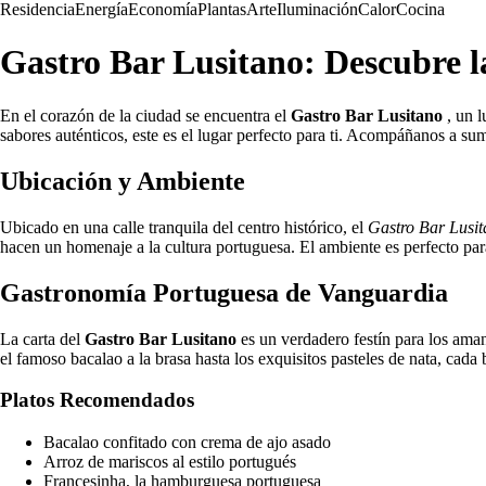
Residencia
Energía
Economía
Plantas
Arte
Iluminación
Calor
Cocina
Gastro Bar Lusitano: Descubre 
En el corazón de la ciudad se encuentra el
Gastro Bar Lusitano
, un l
sabores auténticos, este es el lugar perfecto para ti. Acompáñanos a sum
Ubicación y Ambiente
Ubicado en una calle tranquila del centro histórico, el
Gastro Bar Lusi
hacen un homenaje a la cultura portuguesa. El ambiente es perfecto par
Gastronomía Portuguesa de Vanguardia
La carta del
Gastro Bar Lusitano
es un verdadero festín para los aman
el famoso bacalao a la brasa hasta los exquisitos pasteles de nata, cada 
Platos Recomendados
Bacalao confitado con crema de ajo asado
Arroz de mariscos al estilo portugués
Francesinha, la hamburguesa portuguesa