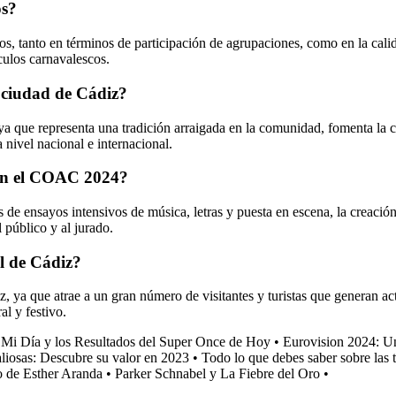
os?
, tanto en términos de participación de agrupaciones, como en la calida
culos carnavalescos.
 ciudad de Cádiz?
 que representa una tradición arraigada en la comunidad, fomenta la cre
a nivel nacional e internacional.
 en el COAC 2024?
e ensayos intensivos de música, letras y puesta en escena, la creación 
 público y al jurado.
l de Cádiz?
ya que atrae a un gran número de visitantes y turistas que generan act
l y festivo.
•
Mi Día y los Resultados del Super Once de Hoy
•
Eurovision 2024: Un
liosas: Descubre su valor en 2023
•
Todo lo que debes saber sobre las 
 de Esther Aranda
•
Parker Schnabel y La Fiebre del Oro
•