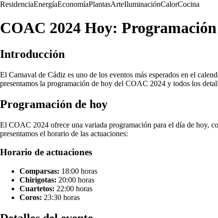
Residencia
Energía
Economía
Plantas
Arte
Iluminación
Calor
Cocina
COAC 2024 Hoy: Programación y 
Introducción
El Carnaval de Cádiz es uno de los eventos más esperados en el calenda
presentamos la programación de hoy del COAC 2024 y todos los detalles
Programación de hoy
El COAC 2024 ofrece una variada programación para el día de hoy, con 
presentamos el horario de las actuaciones:
Horario de actuaciones
Comparsas:
18:00 horas
Chirigotas:
20:00 horas
Cuartetos:
22:00 horas
Coros:
23:30 horas
Detalles del evento