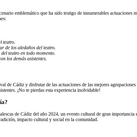
nario emblemático que ha sido testigo de innumerables actuaciones memor
nes:
 teatro.
r de los aledaños del teatro.
 del teatro en todo momento.
on los demás asistentes.
al de Cádiz y disfrutar de las actuaciones de las mejores agrupacion
stentes. ¡No te pierdas esta experiencia inolvidable!
ía?
escas de Cádiz del año 2024, un evento cultural de gran importancia e
radición, impacto cultural y social en la comunidad.