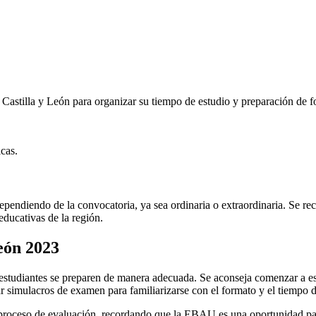
astilla y León para organizar su tiempo de estudio y preparación de fo
cas.
endiendo de la convocatoria, ya sea ordinaria o extraordinaria. Se reco
educativas de la región.
eón 2023
tudiantes se preparen de manera adecuada. Se aconseja comenzar a est
r simulacros de examen para familiarizarse con el formato y el tiempo d
proceso de evaluación, recordando que la EBAU es una oportunidad para