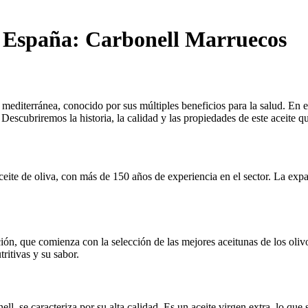
n España: Carbonell Marruecos
 mediterránea, conocido por sus múltiples beneficios para la salud. En e
Descubriremos la historia, la calidad y las propiedades de este aceite 
ceite de oliva, con más de 150 años de experiencia en el sector. La exp
ón, que comienza con la selección de las mejores aceitunas de los oli
ritivas y su sabor.
ll, se caracteriza por su alta calidad. Es un aceite virgen extra, lo q