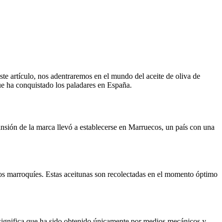
ste artículo, nos adentraremos en el mundo del aceite de oliva de
que ha conquistado los paladares en España.
ansión de la marca llevó a establecerse en Marruecos, un país con una
vos marroquíes. Estas aceitunas son recolectadas en el momento óptimo
ue significa que ha sido obtenido únicamente por medios mecánicos y